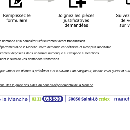
e demande et la compléter ultérieurement avant transmission.
épartemental de la Manche, votre demande est définitive et n'est plus modifiable.
atoirement déposées dans un format numérique sur l'espace subventions.
ment le suivi de vos demandes transmises.
as utiliser les fléches « précédent » et « suivant » du navigateur, laissez-vous guider et suiv
 consultez le guide des aides du conseil départemental de la Manche